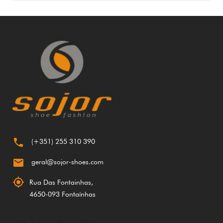

(+351) 255 310 390

geral@sojor-shoes.com

Rua Das Fontainhas,
4650-093 Fontaínhas