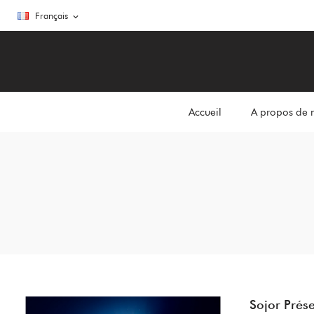
Français
expand_more
Accueil
A propos de 
Sojor Prés