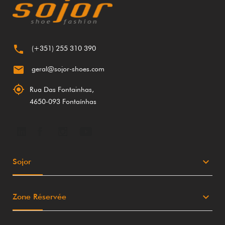

(+351) 255 310 390

geral@sojor-shoes.com

Rua Das Fontainhas,
4650-093 Fontaínhas
keyboard_arrow_down
Sojor
keyboard_arrow_down
Zone Réservée