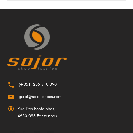

(+351) 255 310 390

geral@sojor-shoes.com

Rua Das Fontainhas,
4650-093 Fontaínhas